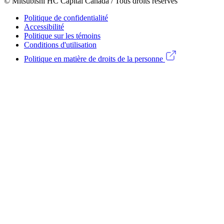
menu
© Mitsubishi HC Capital Canada / Tous droits réservés
Footer
(CA)
Politique de confidentialité
Legal
Accessibilité
Politique sur les témoins
menu
Conditions d'utilisation
(CA)
Politique en matière de droits de la personne