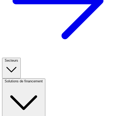
Secteurs
Footer
Column
1
Solutions de financement
Footer
(CA)
Column
2
(CA)