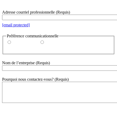
000-000-0000
Adresse courriel professionnelle
(Requis)
[email protected]
Préférence communicationnelle
Par courriel
Par téléphone
Nom de l’entreprise
(Requis)
Pourquoi nous contactez-vous?
(Requis)
500
mot(s) restant(s)