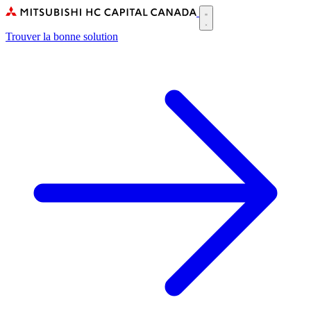
Skip
to
Main
main
Trouver la bonne solution
navigation
content
(CA)