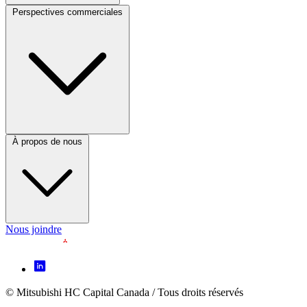
Perspectives commerciales
Footer
Column
3
(CA)
À propos de nous
Nous joindre
Footer
Icon
menu
© Mitsubishi HC Capital Canada / Tous droits réservés