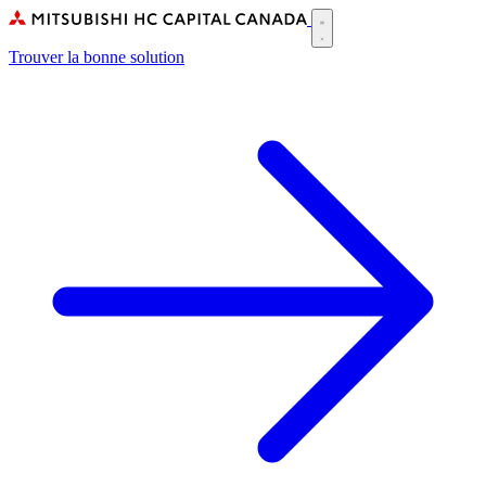
Skip
to
Main
main
Trouver la bonne solution
navigation
content
(CA)