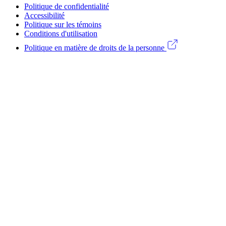
Footer
(CA)
Politique de confidentialité
Legal
Accessibilité
Politique sur les témoins
menu
Conditions d'utilisation
(CA)
Politique en matière de droits de la personne