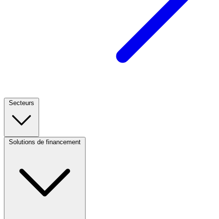
Secteurs
Footer
Column
1
Solutions de financement
Footer
(CA)
Column
2
(CA)