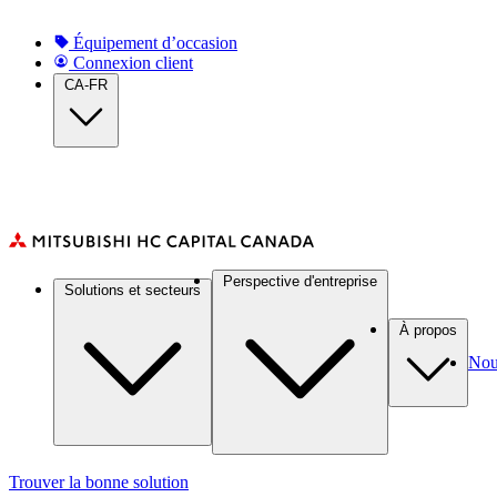
Skip
to
Top
Équipement d’occasion
main
Connexion client
Navigation
content
CA-FR
(CA)
Main
Perspective d'entreprise
Solutions et secteurs
navigation
(CA)
À propos
Nou
Trouver la bonne solution