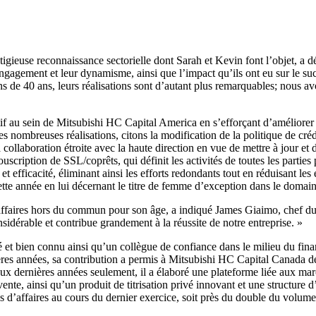
tigieuse reconnaissance sectorielle dont Sarah et Kevin font l’objet, a 
agement et leur dynamisme, ainsi que l’impact qu’ils ont eu sur le succè
 de 40 ans, leurs réalisations sont d’autant plus remarquables; nous avo
f au sein de Mitsubishi HC Capital America en s’efforçant d’améliorer l’
 nombreuses réalisations, citons la modification de la politique de créd
la collaboration étroite avec la haute direction en vue de mettre à jour et
ouscription de SSL/coprêts, qui définit les activités de toutes les partie
é et efficacité, éliminant ainsi les efforts redondants tout en réduisant l
te année en lui décernant le titre de femme d’exception dans le domain
s affaires hors du commun pour son âge, a indiqué James Giaimo, chef d
idérable et contribue grandement à la réussite de notre entreprise. »
té et bien connu ainsi qu’un collègue de confiance dans le milieu du 
ères années, sa contribution a permis à Mitsubishi HC Capital Canada de
 dernières années seulement, il a élaboré une plateforme liée aux marc
ente, ainsi qu’un produit de titrisation privé innovant et une structur
 d’affaires au cours du dernier exercice, soit près du double du volume