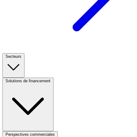
Secteurs
Footer
Column
1
Solutions de financement
Footer
(CA)
Column
2
(CA)
Perspectives commerciales