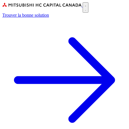
Skip
to
Main
main
Trouver la bonne solution
navigation
content
(CA)