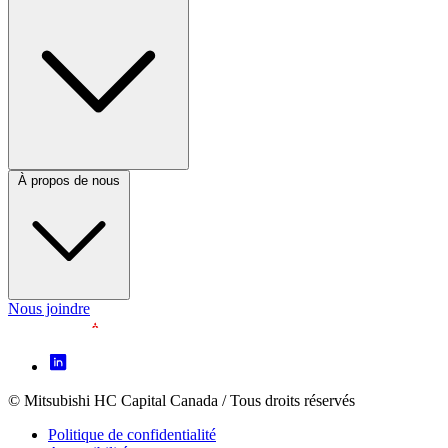
Footer
Column
3
(CA)
À propos de nous
Nous joindre
Footer
Icon
menu
© Mitsubishi HC Capital Canada / Tous droits réservés
Footer
(CA)
Politique de confidentialité