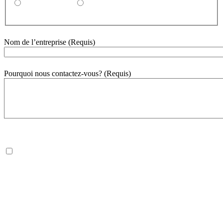
Par courriel
Par téléphone
Nom de l’entreprise
(Requis)
Pourquoi nous contactez-vous?
(Requis)
500
mot(s) restant(s)