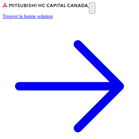
Skip
to
Main
main
Trouver la bonne solution
navigation
content
(CA)