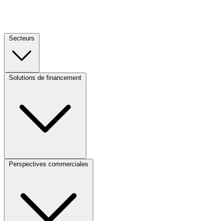
Secteurs
Footer
Column
1
Solutions de financement
Footer
(CA)
Column
2
(CA)
Perspectives commerciales
Footer
Column
3
(CA)